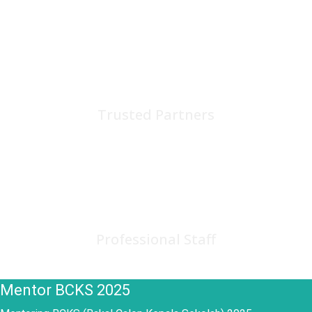
75
+
Trusted Partners
150
+
Professional Staff
Mentor BCKS 2025