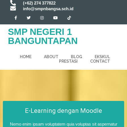
(+62) 274 377822
info@smpnbangsa.sch.id
SMP NEGERI 1
BANGUNTAPAN
HOME
ABOUT
BLOG
EKSKUL
PRESTASI
CONTACT
E-Learning dengan Moodle
Nemo enim ipsam voluptatem quia voluptas sit aspernatur